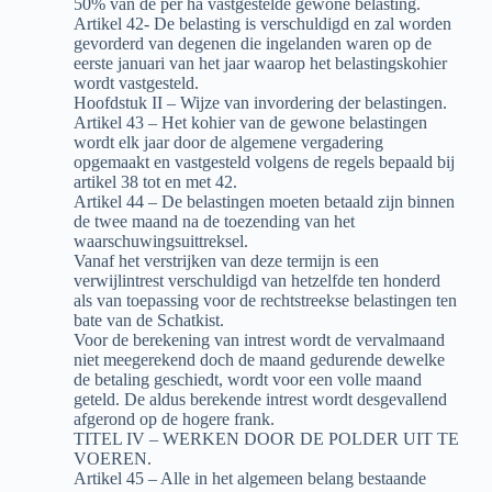
50% van de per ha vastgestelde gewone belasting.
Artikel 42- De belasting is verschuldigd en zal worden
gevorderd van degenen die ingelanden waren op de
eerste januari van het jaar waarop het belastingskohier
wordt vastgesteld.
Hoofdstuk II – Wijze van invordering der belastingen.
Artikel 43 – Het kohier van de gewone belastingen
wordt elk jaar door de algemene vergadering
opgemaakt en vastgesteld volgens de regels bepaald bij
artikel 38 tot en met 42.
Artikel 44 – De belastingen moeten betaald zijn binnen
de twee maand na de toezending van het
waarschuwingsuittreksel.
Vanaf het verstrijken van deze termijn is een
verwijlintrest verschuldigd van hetzelfde ten honderd
als van toepassing voor de rechtstreekse belastingen ten
bate van de Schatkist.
Voor de berekening van intrest wordt de vervalmaand
niet meegerekend doch de maand gedurende dewelke
de betaling geschiedt, wordt voor een volle maand
geteld. De aldus berekende intrest wordt desgevallend
afgerond op de hogere frank.
TITEL IV – WERKEN DOOR DE POLDER UIT TE
VOEREN.
Artikel 45 – Alle in het algemeen belang bestaande