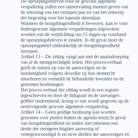
De oproepingsbrieven voor de gewone algemene
vergadering zullen een samenvatting moeten geven van
de rekening van het verlopen jaar en van het ontwerp
der begroting voor het lopende dienstjaar.
Wanneer de hoogdringendheid is bewezen, kan er voor
buitengewone algemene vergaderingen afgeweken
worden van de verplichting om 15 dagen op voorhand
de oproepingsbrieven te zenden. In dit geval moet de
oproepingsbrief uitdrukkelijk de hoogdringendheid
inroepen.
Artikel 13 – De zitting vangt aan met de naamafroeping
van al de stemgerechtigde leden. Het proces-verbaal
geeft de namen op van de aanwezigen en de
hoedanigheid volgens dewelke zij hun stemrecht
uitoefenen en vermeldt de behandelde kwesties en de
genomen beslissingen.
Het proces-verbaal der zitting wordt in een register
ingeschreven en door de dijkgraaf en de ontvanger-
griffier ondertekend, lezing er van wordt gegeven op de
eerstvolgende gewone algemene vergadering.
Artikel 14 – Geen geldige beslissing kan worden
genomen over punten buiten de agenda tenzij In geval
van hoogdringendheid en indien niet minstens een
derde der stemgerechtigden aanwezig of
vertegenwoordigd Is en twee derden der aanwezigen en