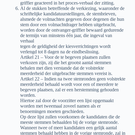
griffier geacteerd in het proces-verbaal der zitting.
Al de stukken betreffende de verkiezing, waaronder de
schriftelijke kandidatuurstellingen, de stembrieven,
alsmede de volmachten gegeven door degenen die hun
stem door een volmachtdrager hebben uitgebracht,
worden door de ontvanger-griffier bewaard gedurende
de termijn van minstens één jaar, die ingeval van
verhaal
tegen de geldigheid der kiesverrichtingen wordt
verlengd tot 8 dagen na de eindbeslissing.
Artikel 21 – Voor de te begeven plaatsen zullen
verkozen zijn, zij die het grootst aantal stemmen
behalen met dien verstande dat de volstrekte
meerderheid der uitgebrachte stemmen vereist is.
Artikel 22 – Indien na twee stemronden geen volstrekte
meerderheid behaald wordt voor een of meerdere te
begeven plaatsen, zal er een herstemming gehouden
worden.
Hiertoe zal door de voorzitter een lijst opgemaakt
worden met tweemaal zoveel namen als er
benoemingen moeten geschieden.
Op deze lijst zullen voorkomen de kandidaten die de
meeste stemmen behaalden bij de vorige stemronde.
Wanneer twee of meer kandidaten een gelijk aantal
stemmen behaald hebben in de vorige stemronde, zal in