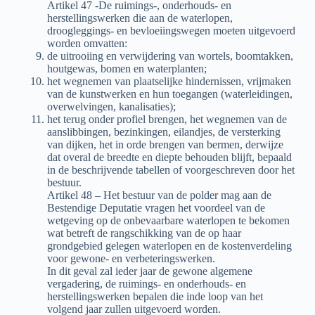
Artikel 47 -De ruimings-, onderhouds- en
herstellingswerken die aan de waterlopen,
droogleggings- en bevloeiingswegen moeten uitgevoerd
worden omvatten:
de uitrooiing en verwijdering van wortels, boomtakken,
houtgewas, bomen en waterplanten;
het wegnemen van plaatselijke hindernissen, vrijmaken
van de kunstwerken en hun toegangen (waterleidingen,
overwelvingen, kanalisaties);
het terug onder profiel brengen, het wegnemen van de
aanslibbingen, bezinkingen, eilandjes, de versterking
van dijken, het in orde brengen van bermen, derwijze
dat overal de breedte en diepte behouden blijft, bepaald
in de beschrijvende tabellen of voorgeschreven door het
bestuur.
Artikel 48 – Het bestuur van de polder mag aan de
Bestendige Deputatie vragen het voordeel van de
wetgeving op de onbevaarbare waterlopen te bekomen
wat betreft de rangschikking van de op haar
grondgebied gelegen waterlopen en de kostenverdeling
voor gewone- en verbeteringswerken.
In dit geval zal ieder jaar de gewone algemene
vergadering, de ruimings- en onderhouds- en
herstellingswerken bepalen die inde loop van het
volgend jaar zullen uitgevoerd worden.