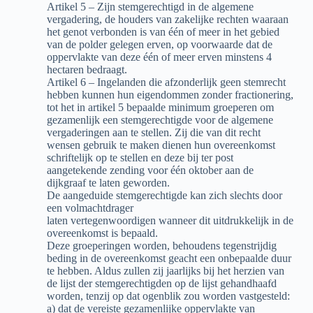
Artikel 5 – Zijn stemgerechtigd in de algemene
vergadering, de houders van zakelijke rechten waaraan
het genot verbonden is van één of meer in het gebied
van de polder gelegen erven, op voorwaarde dat de
oppervlakte van deze één of meer erven minstens 4
hectaren bedraagt.
Artikel 6 – Ingelanden die afzonderlijk geen stemrecht
hebben kunnen hun eigendommen zonder fractionering,
tot het in artikel 5 bepaalde minimum groeperen om
gezamenlijk een stemgerechtigde voor de algemene
vergaderingen aan te stellen. Zij die van dit recht
wensen gebruik te maken dienen hun overeenkomst
schriftelijk op te stellen en deze bij ter post
aangetekende zending voor één oktober aan de
dijkgraaf te laten geworden.
De aangeduide stemgerechtigde kan zich slechts door
een volmachtdrager
laten vertegenwoordigen wanneer dit uitdrukkelijk in de
overeenkomst is bepaald.
Deze groeperingen worden, behoudens tegenstrijdig
beding in de overeenkomst geacht een onbepaalde duur
te hebben. Aldus zullen zij jaarlijks bij het herzien van
de lijst der stemgerechtigden op de lijst gehandhaafd
worden, tenzij op dat ogenblik zou worden vastgesteld:
a) dat de vereiste gezamenlijke oppervlakte van