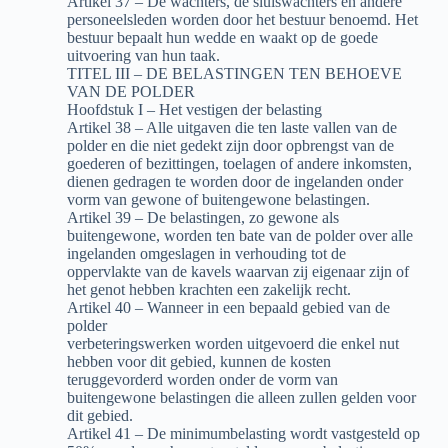
Artikel 37 – De wachters, de sluiswachters en andere
personeelsleden worden door het bestuur benoemd. Het
bestuur bepaalt hun wedde en waakt op de goede
uitvoering van hun taak.
TITEL III – DE BELASTINGEN TEN BEHOEVE
VAN DE POLDER
Hoofdstuk I – Het vestigen der belasting
Artikel 38 – Alle uitgaven die ten laste vallen van de
polder en die niet gedekt zijn door opbrengst van de
goederen of bezittingen, toelagen of andere inkomsten,
dienen gedragen te worden door de ingelanden onder
vorm van gewone of buitengewone belastingen.
Artikel 39 – De belastingen, zo gewone als
buitengewone, worden ten bate van de polder over alle
ingelanden omgeslagen in verhouding tot de
oppervlakte van de kavels waarvan zij eigenaar zijn of
het genot hebben krachten een zakelijk recht.
Artikel 40 – Wanneer in een bepaald gebied van de
polder
verbeteringswerken worden uitgevoerd die enkel nut
hebben voor dit gebied, kunnen de kosten
teruggevorderd worden onder de vorm van
buitengewone belastingen die alleen zullen gelden voor
dit gebied.
Artikel 41 – De minimumbelasting wordt vastgesteld op