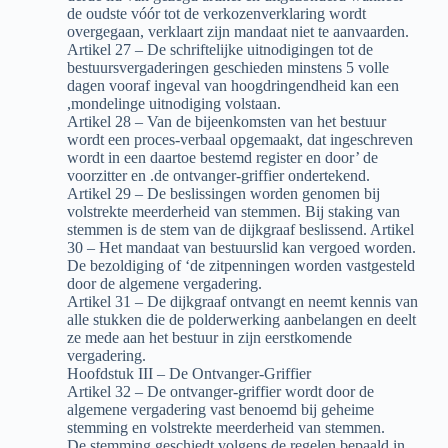
de oudste vóór tot de verkozenverklaring wordt
overgegaan, verklaart zijn mandaat niet te aanvaarden.
Artikel 27 – De schriftelijke uitnodigingen tot de
bestuursvergaderingen geschieden minstens 5 volle
dagen vooraf ingeval van hoogdringendheid kan een
,mondelinge uitnodiging volstaan.
Artikel 28 – Van de bijeenkomsten van het bestuur
wordt een proces-verbaal opgemaakt, dat ingeschreven
wordt in een daartoe bestemd register en door’ de
voorzitter en .de ontvanger-griffier ondertekend.
Artikel 29 – De beslissingen worden genomen bij
volstrekte meerderheid van stemmen. Bij staking van
stemmen is de stem van de dijkgraaf beslissend. Artikel
30 – Het mandaat van bestuurslid kan vergoed worden.
De bezoldiging of ‘de zitpenningen worden vastgesteld
door de algemene vergadering.
Artikel 31 – De dijkgraaf ontvangt en neemt kennis van
alle stukken die de polderwerking aanbelangen en deelt
ze mede aan het bestuur in zijn eerstkomende
vergadering.
Hoofdstuk III – De Ontvanger-Griffier
Artikel 32 – De ontvanger-griffier wordt door de
algemene vergadering vast benoemd bij geheime
stemming en volstrekte meerderheid van stemmen.
De stemming geschiedt volgens de regelen bepaald in