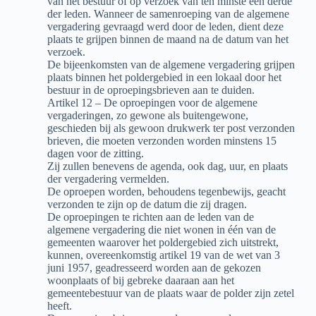
van het bestuur of op verzoek van ten minste één derde
der leden. Wanneer de samenroeping van de algemene
vergadering gevraagd werd door de leden, dient deze
plaats te grijpen binnen de maand na de datum van het
verzoek.
De bijeenkomsten van de algemene vergadering grijpen
plaats binnen het poldergebied in een lokaal door het
bestuur in de oproepingsbrieven aan te duiden.
Artikel 12 – De oproepingen voor de algemene
vergaderingen, zo gewone als buitengewone,
geschieden bij als gewoon drukwerk ter post verzonden
brieven, die moeten verzonden worden minstens 15
dagen voor de zitting.
Zij zullen benevens de agenda, ook dag, uur, en plaats
der vergadering vermelden.
De oproepen worden, behoudens tegenbewijs, geacht
verzonden te zijn op de datum die zij dragen.
De oproepingen te richten aan de leden van de
algemene vergadering die niet wonen in één van de
gemeenten waarover het poldergebied zich uitstrekt,
kunnen, overeenkomstig artikel 19 van de wet van 3
juni 1957, geadresseerd worden aan de gekozen
woonplaats of bij gebreke daaraan aan het
gemeentebestuur van de plaats waar de polder zijn zetel
heeft.