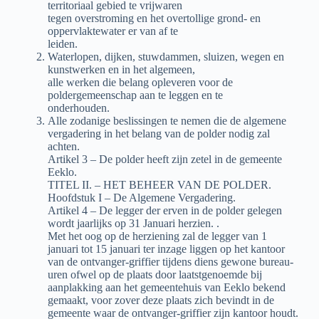
territoriaal gebied te vrijwaren
tegen overstroming en het overtollige grond- en
oppervlaktewater er van af te
leiden.
Waterlopen, dijken, stuwdammen, sluizen, wegen en
kunstwerken en in het algemeen,
alle werken die belang opleveren voor de
poldergemeenschap aan te leggen en te
onderhouden.
Alle zodanige beslissingen te nemen die de algemene
vergadering in het belang van de polder nodig zal
achten.
Artikel 3 – De polder heeft zijn zetel in de gemeente
Eeklo.
TITEL II. – HET BEHEER VAN DE POLDER.
Hoofdstuk I – De Algemene Vergadering.
Artikel 4 – De legger der erven in de polder gelegen
wordt jaarlijks op 31 Januari herzien. .
Met het oog op de herziening zal de legger van 1
januari tot 15 januari ter inzage liggen op het kantoor
van de ontvanger-griffier tijdens diens gewone bureau-
uren ofwel op de plaats door laatstgenoemde bij
aanplakking aan het gemeentehuis van Eeklo bekend
gemaakt, voor zover deze plaats zich bevindt in de
gemeente waar de ontvanger-griffier zijn kantoor houdt.