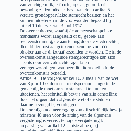
van vruchtgebruik, erfpacht, opstal, gebruik of
bewoning zullen mits het bezit van de in artikel 5
vereiste grondoppervlakte stemrecht bezitten en het
kunnen uitoefenen in de voorwaarden bepaald bij
artikel 16 der wet van 3 juni 1957.
De overeenkomst, waarbij de gemeenschappelijke
mandataris wordt aangesteld of bij gebrek aan
overeenstemming, de aanstelling door de vrederechter,
dient bij ter post aangetekende zending voor één
oktober aan de dijkgraaf gezonden te worden. De in de
overeenkomst aangeduide stemgerechtigde kan zich
slechts door een volmachtdrager laten
vertegenwoordigen, wanneer dit uitdrukkelijk in de
overeenkomst is bepaald.
Artikel 9 – De volgens artikel 16, alinea 1 van de wet
van 3 juni 1957 door een rechtspersoon aangestelde
gemachtigde moet om zijn stemrecht te kunnen
uitoefenen, het schriftelijk bewijs van zijn aanstelling
door het orgaan dat volgens de wet of de statuten
daartoe bevoegd Is, voorleggen.
De voorafgaande neerlegging van dit schriftelijk bewijs
minstens 48 uren vóór de zitting van de algemene
vergadering is vereist, tenzij de vergadering bij
toepassing van artikel 12. laatste alinea, bij
hoogdringendheid bijeengeroepen wordt.