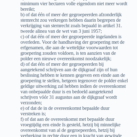
minimum vier hectaren volle eigendom niet meer wordt
bereikt;
b) of dat één of meer der gegroepeerden afzonderlijk
stemrecht zou verkregen hebben daarin begrepen de
verkrijging van stemrecht zoals bepaald in artikel 31.
tweede alinea van de wet van 3 juni 1957;
c) of dat één of meer der gegroepeerde ingelanden is
overleden. Voor de handhaving der groepering met de
erfgenamen, die aan de wettelijke voorwaarden tot
groepering zouden voldoen, is ten aanzien van de
polder een nieuwe overeenkomst noodzakelijk;
d) of dat één of meer der gegroepeerden bij
aangetekend schrijven aan de dijkgraaf zijn of hun
beslissing hebben te kennen gegeven een einde aan de
groepering te stellen, hetgeen tegenover de polder enkel
geldige uitwerking zal hebben indien de overeenkomst
van onbepaalde duur is en bedoeld aangetekend
schrijven vóór 31 augustus aan de dijkgraaf wordt
verzonden;
e) of dat de in de overeenkomst bepaalde duur
verstreken is;
f) of dat aan de overeenkomst met bepaalde duur
vroegtijdig een einde Is gesteld, hetzij bij minnelijke
overeenkomst van al de gegroepeerden, hetzij bij
verbreking in rechte door een in kracht van gewijsde