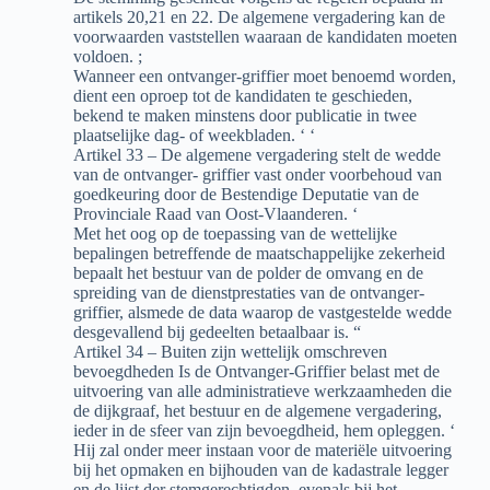
artikels 20,21 en 22. De algemene vergadering kan de
voorwaarden vaststellen waaraan de kandidaten moeten
voldoen. ;
Wanneer een ontvanger-griffier moet benoemd worden,
dient een oproep tot de kandidaten te geschieden,
bekend te maken minstens door publicatie in twee
plaatselijke dag- of weekbladen. ‘ ‘
Artikel 33 – De algemene vergadering stelt de wedde
van de ontvanger- griffier vast onder voorbehoud van
goedkeuring door de Bestendige Deputatie van de
Provinciale Raad van Oost-Vlaanderen. ‘
Met het oog op de toepassing van de wettelijke
bepalingen betreffende de maatschappelijke zekerheid
bepaalt het bestuur van de polder de omvang en de
spreiding van de dienstprestaties van de ontvanger-
griffier, alsmede de data waarop de vastgestelde wedde
desgevallend bij gedeelten betaalbaar is. “
Artikel 34 – Buiten zijn wettelijk omschreven
bevoegdheden Is de Ontvanger-Griffier belast met de
uitvoering van alle administratieve werkzaamheden die
de dijkgraaf, het bestuur en de algemene vergadering,
ieder in de sfeer van zijn bevoegdheid, hem opleggen. ‘
Hij zal onder meer instaan voor de materiële uitvoering
bij het opmaken en bijhouden van de kadastrale legger
en de lijst der stemgerechtigden, evenals bij het