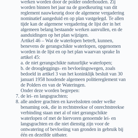
werken worden door de polder onderhouden. Zij
worden binnen het jaar na de goedkeuring van dit
reglement nauwkeurig door de algemene vergadering
nominatief aangeduid en op plan vastgelegd. Te allen
tijde kan de algemene vergadering de lijst der in het
algemeen belang bestaande werken aanvullen, en de
aanduidingen op het plan wijzigen.
Artikel 46 – Wat de waterlopen betreft, kunnen,
benevens de gerangschikte waterlopen, opgenomen
worden in de lijst en op het plan waarvan sprake In
artikel 45:
a. de niet gerangschikte natuurlijke waterlopen;
b. de droogleggings- en bevloeiingswegen, zoals
bedoeld in artikel 3 van het koninklijk besluit van 30
januari 1958 houdende algemeen politiereglement van
de Polders en van de Wateringen.
Onder deze worden begrepen:
de lei- en langsgrachten;
alle andere grachten en kavelssloten onder welke
benaming ook, die in rechtstreekse of onrechtstreekse
verbinding staan met al of niet gerangschikte
waterlopen of met de hiervoren genoemde lei- en
langsgrachten en die niet dienstig zijn voor de
ontwatering of bevloeiing van gronden in gebruik bij
één en dezelfde uitbater.