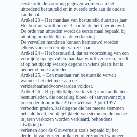
eerste orde de voorrang gegeven worden aan het
uittredend bestuurslid en in tweede orde aan de oudste
kandidaat.
Artikel 23 – Het mandaat van bestuurslid duurt zes jaar.
Het bestuur wordt om de 3 jaar bij de helft hernieuwd.
De orde van uittreden wordt de eerste maal bepaald bij
uitloting onmiddellijk na de verkiezing.
De vervallen mandaten kunnen hernieuwd worden
telkens voor een termijn van zes jaar.
Artikel 24 – Het bestuurslid, dat ter voortzetting van een
voortijdig opengevallen mandaat wordt verkozen, treedt
af op het tijdstip waarop degene in wiens plaats het is
benoemd moest aftreden.
Artikel 25, – Een mandaat van bestuurslid vervalt
wanneer het niet meer aan de
verkiesbaarheidvoorwaarden voldoet.
Artikel 26 – Bij gelijktijdige verkiezing van kandidaten-
bestuursleden, die onderling bloed- of aanverwant zijn
in een der door artikel 29 der wet van 3 juni 1957
verboden graden, zal diegene die het meeste stemmen
behaald heeft, en bij gelijkheid van stemmen, de oudste
in jaren verkozen worden verklaard, behoudens
afwijking te
verlenen door de Gouverneur zoals bepaald bij het
derde lid van gezegd artikel en uitgezonderd wanneer