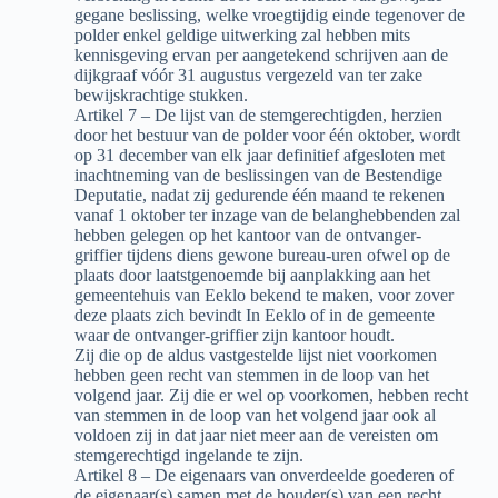
gegane beslissing, welke vroegtijdig einde tegenover de
polder enkel geldige uitwerking zal hebben mits
kennisgeving ervan per aangetekend schrijven aan de
dijkgraaf vóór 31 augustus vergezeld van ter zake
bewijskrachtige stukken.
Artikel 7 – De lijst van de stemgerechtigden, herzien
door het bestuur van de polder voor één oktober, wordt
op 31 december van elk jaar definitief afgesloten met
inachtneming van de beslissingen van de Bestendige
Deputatie, nadat zij gedurende één maand te rekenen
vanaf 1 oktober ter inzage van de belanghebbenden zal
hebben gelegen op het kantoor van de ontvanger-
griffier tijdens diens gewone bureau-uren ofwel op de
plaats door laatstgenoemde bij aanplakking aan het
gemeentehuis van Eeklo bekend te maken, voor zover
deze plaats zich bevindt In Eeklo of in de gemeente
waar de ontvanger-griffier zijn kantoor houdt.
Zij die op de aldus vastgestelde lijst niet voorkomen
hebben geen recht van stemmen in de loop van het
volgend jaar. Zij die er wel op voorkomen, hebben recht
van stemmen in de loop van het volgend jaar ook al
voldoen zij in dat jaar niet meer aan de vereisten om
stemgerechtigd ingelande te zijn.
Artikel 8 – De eigenaars van onverdeelde goederen of
de eigenaar(s) samen met de houder(s) van een recht